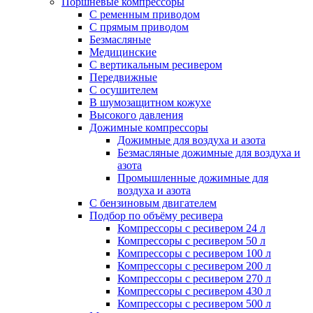
Поршневые компрессоры
С ременным приводом
С прямым приводом
Безмасляные
Медицинские
С вертикальным ресивером
Передвижные
С осушителем
В шумозащитном кожухе
Высокого давления
Дожимные компрессоры
Дожимные для воздуха и азота
Безмасляные дожимные для воздуха и
азота
Промышленные дожимные для
воздуха и азота
С бензиновым двигателем
Подбор по объёму ресивера
Компрессоры с ресивером 24 л
Компрессоры с ресивером 50 л
Компрессоры с ресивером 100 л
Компрессоры с ресивером 200 л
Компрессоры с ресивером 270 л
Компрессоры с ресивером 430 л
Компрессоры с ресивером 500 л