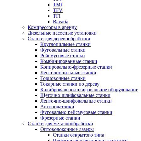
TMI
TFV
TFI
Bavaria
Компрессоры в аренду
Дизельные насосные установки
Станки для деревообработки
Круглопильные станки
Фуговальные станки
Рейсмусовые станки
Комбинированные станки
Копировально-фрезерные станки
Ленточнопильные станки
Торцовочные станки
Токарные станки по дереву
Калибровально-шлифовальное оборудование
Щеточно-шлифовальные станки
Ленточно-шлифовальные станки
Автоподатчики
Фуговально-рейсмусовые станки
Фрезерные станки
Станки для металлообработки
Оптоволоконные лазеры
Станки открытого типа
Промышленные станки закрытого