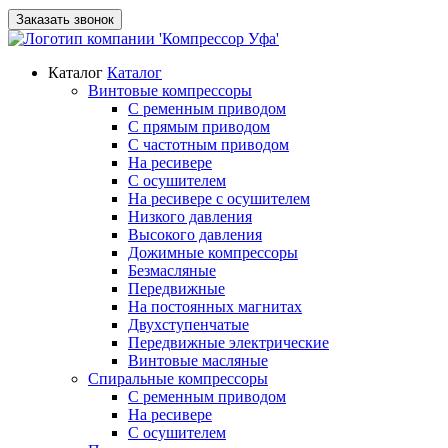
Заказать звонок
Каталог
Каталог
Винтовые компрессоры
С ременным приводом
С прямым приводом
С частотным приводом
На ресивере
С осушителем
На ресивере с осушителем
Низкого давления
Высокого давления
Дожимные компрессоры
Безмасляные
Передвижные
На постоянных магнитах
Двухступенчатые
Передвижные электрические
Винтовые масляные
Спиральные компрессоры
С ременным приводом
На ресивере
С осушителем