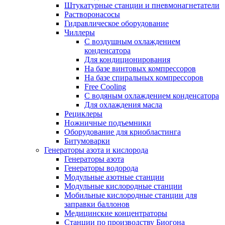
Штукатурные станции и пневмонагнетатели
Растворонасосы
Гидравлическое оборудование
Чиллеры
С воздушным охлаждением
конденсатора
Для кондиционирования
На базе винтовых компрессоров
На базе спиральных компрессоров
Free Cooling
С водяным охлаждением конденсатора
Для охлаждения масла
Рециклеры
Ножничные подъемники
Оборудование для криобластинга
Битумоварки
Генераторы азота и кислорода
Генераторы азота
Генераторы водорода
Модульные азотные станции
Модульные кислородные станции
Мобильные кислородные станции для
заправки баллонов
Медицинские концентраторы
Станции по производству Биогона