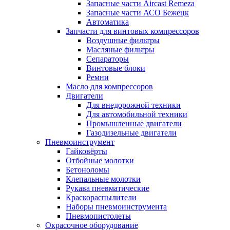
Запасные части Aircast Remeza
Запасные части АСО Бежецк
Автоматика
Запчасти для винтовых компрессоров
Воздушные фильтры
Масляные фильтры
Сепараторы
Винтовые блоки
Ремни
Масло для компрессоров
Двигатели
Для внедорожной техники
Для автомобильной техники
Промышленные двигатели
Газодизельные двигатели
Пневмоинструмент
Гайковёрты
Отбойные молотки
Бетоноломы
Клепальные молотки
Рукава пневматические
Краскораспылители
Наборы пневмоинструмента
Пневмопистолеты
Окрасочное оборудование