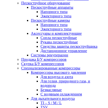
Пескоструйное оборудование
Пескоструйные аппараты
Напорного типа
Эжекторного типа
Пескоструйные камеры
Напорного типа
Эжекторного типа
Аксессуары и комплектующие
Сопла пескоструйные
Рукава пескоструйные
Средства защиты пескоструйщика
Дистанционное управление
Системы рекуперации
Продажа Б/У компрессоров
Скупка Б/У компрессоров
Специализированные компрессоры
Компрессоры высокого давления
Для воздуха и азота
Для гелия, природного газа, и
водорода
Безмасляные
С водяным охлаждением
Для дыхательного воздуха
TI – S / M / L
TSV