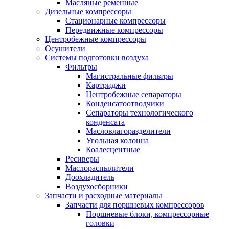
Масляные ременные
Дизельные компрессоры
Стационарные компрессоры
Передвижные компрессоры
Центробежные компрессоры
Осушители
Системы подготовки воздуха
Фильтры
Магистральные фильтры
Картриджи
Центробежные сепараторы
Конденсатоотводчики
Сепараторы технологического
конденсата
Масловлагоразделители
Угольная колонна
Коалесцентные
Ресиверы
Маслораспылители
Доохладитель
Воздухосборники
Запчасти и расходные материалы
Запчасти для поршневых компрессоров
Поршневые блоки, компрессорные
головки