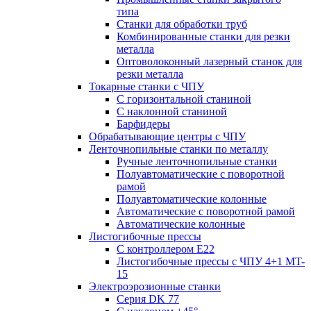
типа
Станки для обработки труб
Комбинированные станки для резки
металла
Оптоволоконный лазерный станок для
резки металла
Токарные станки с ЧПУ
С горизонтальной станиной
С наклонной станиной
Барфидеры
Обрабатывающие центры с ЧПУ
Ленточнопильные станки по металлу
Ручные ленточнопильные станки
Полуавтоматические с поворотной
рамой
Полуавтоматические колонные
Автоматические с поворотной рамой
Автоматические колонные
Листогибочные прессы
С контроллером E22
Листогибочные прессы с ЧПУ 4+1 MT-
15
Электроэрозионные станки
Серия DK 77