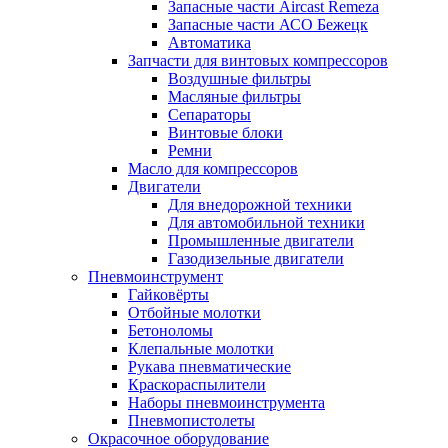
Запасные части Aircast Remeza
Запасные части АСО Бежецк
Автоматика
Запчасти для винтовых компрессоров
Воздушные фильтры
Масляные фильтры
Сепараторы
Винтовые блоки
Ремни
Масло для компрессоров
Двигатели
Для внедорожной техники
Для автомобильной техники
Промышленные двигатели
Газодизельные двигатели
Пневмоинструмент
Гайковёрты
Отбойные молотки
Бетоноломы
Клепальные молотки
Рукава пневматические
Краскораспылители
Наборы пневмоинструмента
Пневмопистолеты
Окрасочное оборудование