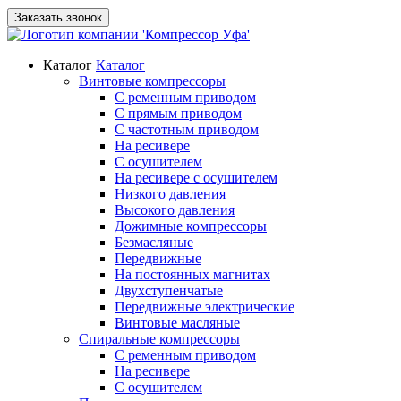
Заказать звонок
Каталог
Каталог
Винтовые компрессоры
С ременным приводом
С прямым приводом
С частотным приводом
На ресивере
С осушителем
На ресивере с осушителем
Низкого давления
Высокого давления
Дожимные компрессоры
Безмасляные
Передвижные
На постоянных магнитах
Двухступенчатые
Передвижные электрические
Винтовые масляные
Спиральные компрессоры
С ременным приводом
На ресивере
С осушителем