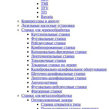
TMI
TFV
TFI
Bavaria
Компрессоры в аренду
Дизельные насосные установки
Станки для деревообработки
Круглопильные станки
Фуговальные станки
Рейсмусовые станки
Комбинированные станки
Копировально-фрезерные станки
Ленточнопильные станки
Торцовочные станки
Токарные станки по дереву
Калибровально-шлифовальное оборудование
Щеточно-шлифовальные станки
Ленточно-шлифовальные станки
Автоподатчики
Фуговально-рейсмусовые станки
Фрезерные станки
Станки для металлообработки
Оптоволоконные лазеры
Станки открытого типа
Промышленные станки закрытого