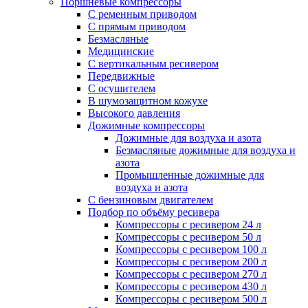
Поршневые компрессоры
С ременным приводом
С прямым приводом
Безмасляные
Медицинские
С вертикальным ресивером
Передвижные
С осушителем
В шумозащитном кожухе
Высокого давления
Дожимные компрессоры
Дожимные для воздуха и азота
Безмасляные дожимные для воздуха и
азота
Промышленные дожимные для
воздуха и азота
С бензиновым двигателем
Подбор по объёму ресивера
Компрессоры с ресивером 24 л
Компрессоры с ресивером 50 л
Компрессоры с ресивером 100 л
Компрессоры с ресивером 200 л
Компрессоры с ресивером 270 л
Компрессоры с ресивером 430 л
Компрессоры с ресивером 500 л