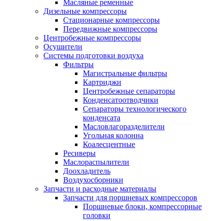
Масляные ременные
Дизельные компрессоры
Стационарные компрессоры
Передвижные компрессоры
Центробежные компрессоры
Осушители
Системы подготовки воздуха
Фильтры
Магистральные фильтры
Картриджи
Центробежные сепараторы
Конденсатоотводчики
Сепараторы технологического
конденсата
Масловлагоразделители
Угольная колонна
Коалесцентные
Ресиверы
Маслораспылители
Доохладитель
Воздухосборники
Запчасти и расходные материалы
Запчасти для поршневых компрессоров
Поршневые блоки, компрессорные
головки