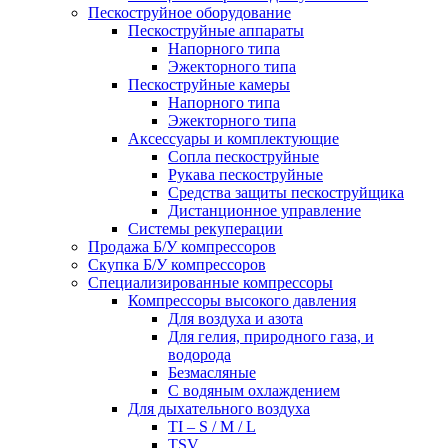
Пескоструйное оборудование
Пескоструйные аппараты
Напорного типа
Эжекторного типа
Пескоструйные камеры
Напорного типа
Эжекторного типа
Аксессуары и комплектующие
Сопла пескоструйные
Рукава пескоструйные
Средства защиты пескоструйщика
Дистанционное управление
Системы рекуперации
Продажа Б/У компрессоров
Скупка Б/У компрессоров
Специализированные компрессоры
Компрессоры высокого давления
Для воздуха и азота
Для гелия, природного газа, и
водорода
Безмасляные
С водяным охлаждением
Для дыхательного воздуха
TI – S / M / L
TSV