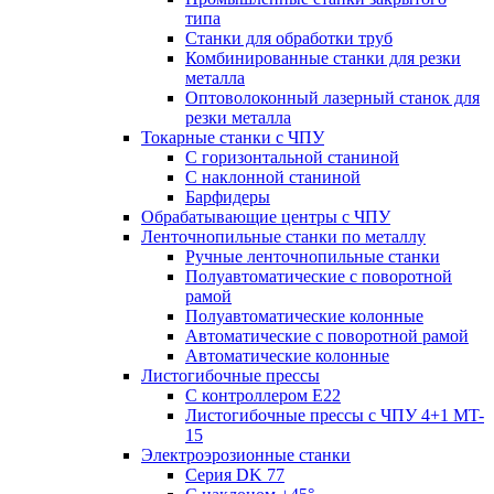
типа
Станки для обработки труб
Комбинированные станки для резки
металла
Оптоволоконный лазерный станок для
резки металла
Токарные станки с ЧПУ
С горизонтальной станиной
С наклонной станиной
Барфидеры
Обрабатывающие центры с ЧПУ
Ленточнопильные станки по металлу
Ручные ленточнопильные станки
Полуавтоматические с поворотной
рамой
Полуавтоматические колонные
Автоматические с поворотной рамой
Автоматические колонные
Листогибочные прессы
С контроллером E22
Листогибочные прессы с ЧПУ 4+1 MT-
15
Электроэрозионные станки
Серия DK 77