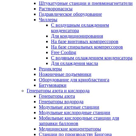
Штукатурные станции и пневмонагнетатели
Растворонасосы
Гидравлическое оборудование
Чиллеры
С воздушным охлаждением
конденсатора
Для кондиционирования
На базе винтовых компрессоров
На базе спиральных компрессоров
Free Cooling
С водяным охлаждением конденсатора
Для охлаждения масла
Рециклеры
Ножничные подъемники
Оборудование для криобластинга
Битумоварки
Генераторы азота и кислорода
Генераторы азота
Генераторы водорода
Модульные азотные станции
Модульные кислородные станции
Мобильные кислородные станции для
заправки баллонов
Медицинские концентраторы
Станции по производству Биогона