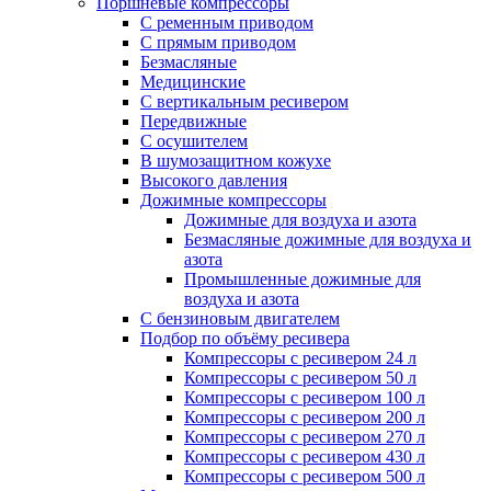
Поршневые компрессоры
С ременным приводом
С прямым приводом
Безмасляные
Медицинские
С вертикальным ресивером
Передвижные
С осушителем
В шумозащитном кожухе
Высокого давления
Дожимные компрессоры
Дожимные для воздуха и азота
Безмасляные дожимные для воздуха и
азота
Промышленные дожимные для
воздуха и азота
С бензиновым двигателем
Подбор по объёму ресивера
Компрессоры с ресивером 24 л
Компрессоры с ресивером 50 л
Компрессоры с ресивером 100 л
Компрессоры с ресивером 200 л
Компрессоры с ресивером 270 л
Компрессоры с ресивером 430 л
Компрессоры с ресивером 500 л