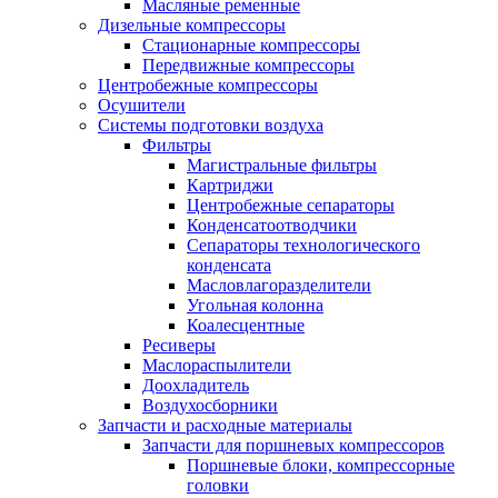
Масляные ременные
Дизельные компрессоры
Стационарные компрессоры
Передвижные компрессоры
Центробежные компрессоры
Осушители
Системы подготовки воздуха
Фильтры
Магистральные фильтры
Картриджи
Центробежные сепараторы
Конденсатоотводчики
Сепараторы технологического
конденсата
Масловлагоразделители
Угольная колонна
Коалесцентные
Ресиверы
Маслораспылители
Доохладитель
Воздухосборники
Запчасти и расходные материалы
Запчасти для поршневых компрессоров
Поршневые блоки, компрессорные
головки