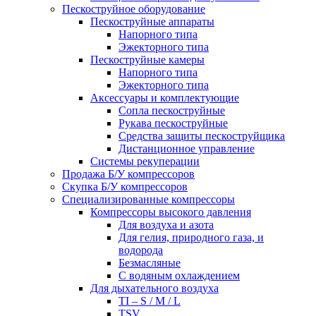
Пескоструйное оборудование
Пескоструйные аппараты
Напорного типа
Эжекторного типа
Пескоструйные камеры
Напорного типа
Эжекторного типа
Аксессуары и комплектующие
Сопла пескоструйные
Рукава пескоструйные
Средства защиты пескоструйщика
Дистанционное управление
Системы рекуперации
Продажа Б/У компрессоров
Скупка Б/У компрессоров
Специализированные компрессоры
Компрессоры высокого давления
Для воздуха и азота
Для гелия, природного газа, и
водорода
Безмасляные
С водяным охлаждением
Для дыхательного воздуха
TI – S / M / L
TSV