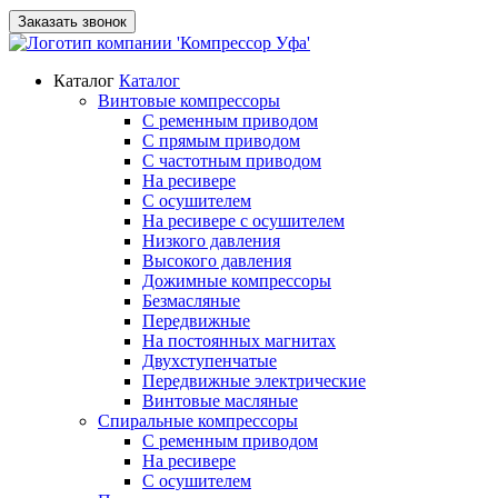
Заказать звонок
Каталог
Каталог
Винтовые компрессоры
С ременным приводом
С прямым приводом
С частотным приводом
На ресивере
С осушителем
На ресивере с осушителем
Низкого давления
Высокого давления
Дожимные компрессоры
Безмасляные
Передвижные
На постоянных магнитах
Двухступенчатые
Передвижные электрические
Винтовые масляные
Спиральные компрессоры
С ременным приводом
На ресивере
С осушителем