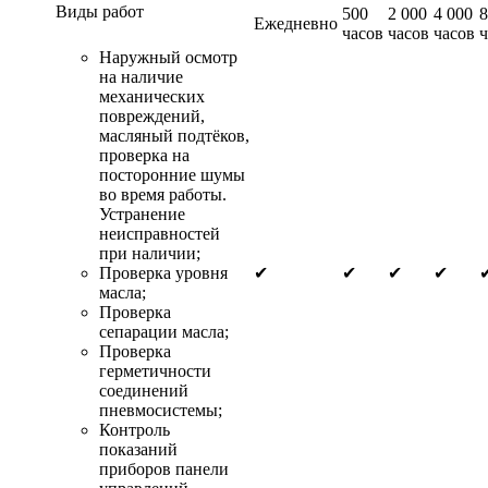
Виды работ
500
2 000
4 000
8
Ежедневно
часов
часов
часов
ч
Наружный осмотр
на наличие
механических
повреждений,
масляный подтёков,
проверка на
посторонние шумы
во время работы.
Устранение
неисправностей
при наличии;
Проверка уровня
✔
✔
✔
✔
масла;
Проверка
сепарации масла;
Проверка
герметичности
соединений
пневмосистемы;
Контроль
показаний
приборов панели