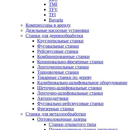
TMI
TFV
TFI
Bavaria
Компрессоры в аренду
Дизельные насосные установки
Станки для деревообработки
Круглопильные станки
Фуговальные станки
Рейсмусовые станки
Комбинированные станки
Копировально-фрезерные станки
Ленточнопильные станки
Торцовочные станки
Токарные станки по дереву
Калибровально-шлифовальное оборудование
Щеточно-шлифовальные станки
Ленточно-шлифовальные станки
Автоподатчики
Фуговально-рейсмусовые станки
Фрезерные станки
Станки для металлообработки
Оптоволоконные лазеры
Станки открытого типа
Промышленные станки закрытого