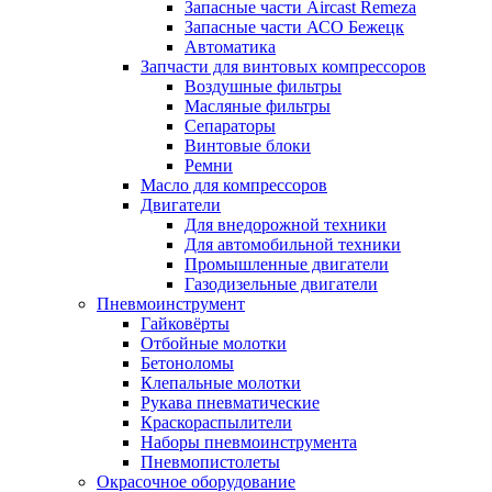
Запасные части Aircast Remeza
Запасные части АСО Бежецк
Автоматика
Запчасти для винтовых компрессоров
Воздушные фильтры
Масляные фильтры
Сепараторы
Винтовые блоки
Ремни
Масло для компрессоров
Двигатели
Для внедорожной техники
Для автомобильной техники
Промышленные двигатели
Газодизельные двигатели
Пневмоинструмент
Гайковёрты
Отбойные молотки
Бетоноломы
Клепальные молотки
Рукава пневматические
Краскораспылители
Наборы пневмоинструмента
Пневмопистолеты
Окрасочное оборудование