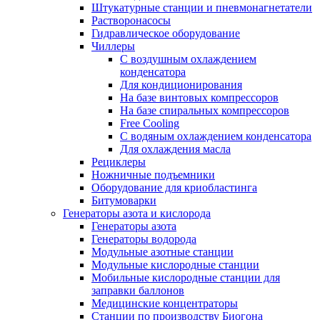
Штукатурные станции и пневмонагнетатели
Растворонасосы
Гидравлическое оборудование
Чиллеры
С воздушным охлаждением
конденсатора
Для кондиционирования
На базе винтовых компрессоров
На базе спиральных компрессоров
Free Cooling
С водяным охлаждением конденсатора
Для охлаждения масла
Рециклеры
Ножничные подъемники
Оборудование для криобластинга
Битумоварки
Генераторы азота и кислорода
Генераторы азота
Генераторы водорода
Модульные азотные станции
Модульные кислородные станции
Мобильные кислородные станции для
заправки баллонов
Медицинские концентраторы
Станции по производству Биогона