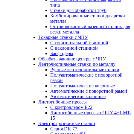
типа
Станки для обработки труб
Комбинированные станки для резки
металла
Оптоволоконный лазерный станок для
резки металла
Токарные станки с ЧПУ
С горизонтальной станиной
С наклонной станиной
Барфидеры
Обрабатывающие центры с ЧПУ
Ленточнопильные станки по металлу
Ручные ленточнопильные станки
Полуавтоматические с поворотной
рамой
Полуавтоматические колонные
Автоматические с поворотной рамой
Автоматические колонные
Листогибочные прессы
С контроллером E22
Листогибочные прессы с ЧПУ 4+1 MT-
15
Электроэрозионные станки
Серия DK 77