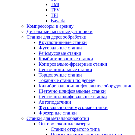
TMI
TFV
TFI
Bavaria
Компрессоры в аренду
Дизельные насосные установки
Станки для деревообработки
Круглопильные станки
Фуговальные станки
Рейсмусовые станки
Комбинированные станки
Копировально-фрезерные станки
Ленточнопильные станки
Торцовочные станки
Токарные станки по дереву
Калибровально-шлифовальное оборудование
Щеточно-шлифовальные станки
Ленточно-шлифовальные станки
Автоподатчики
Фуговально-рейсмусовые станки
Фрезерные станки
Станки для металлообработки
Оптоволоконные лазеры
Станки открытого типа
Промышленные станки закрытого