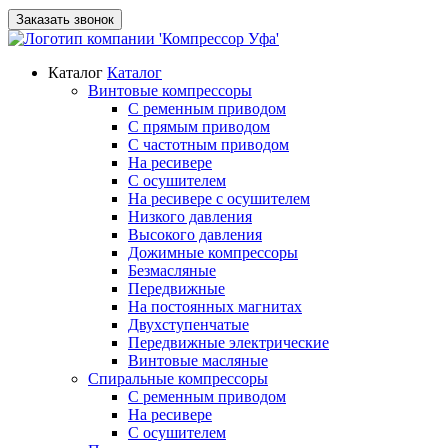
Заказать звонок
Каталог
Каталог
Винтовые компрессоры
С ременным приводом
С прямым приводом
С частотным приводом
На ресивере
С осушителем
На ресивере с осушителем
Низкого давления
Высокого давления
Дожимные компрессоры
Безмасляные
Передвижные
На постоянных магнитах
Двухступенчатые
Передвижные электрические
Винтовые масляные
Спиральные компрессоры
С ременным приводом
На ресивере
С осушителем