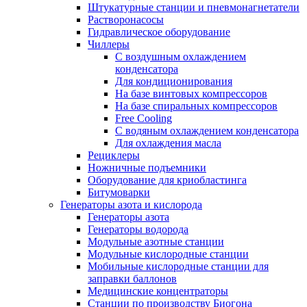
Штукатурные станции и пневмонагнетатели
Растворонасосы
Гидравлическое оборудование
Чиллеры
С воздушным охлаждением
конденсатора
Для кондиционирования
На базе винтовых компрессоров
На базе спиральных компрессоров
Free Cooling
С водяным охлаждением конденсатора
Для охлаждения масла
Рециклеры
Ножничные подъемники
Оборудование для криобластинга
Битумоварки
Генераторы азота и кислорода
Генераторы азота
Генераторы водорода
Модульные азотные станции
Модульные кислородные станции
Мобильные кислородные станции для
заправки баллонов
Медицинские концентраторы
Станции по производству Биогона