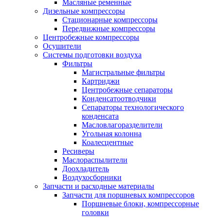
Масляные ременные
Дизельные компрессоры
Стационарные компрессоры
Передвижные компрессоры
Центробежные компрессоры
Осушители
Системы подготовки воздуха
Фильтры
Магистральные фильтры
Картриджи
Центробежные сепараторы
Конденсатоотводчики
Сепараторы технологического
конденсата
Масловлагоразделители
Угольная колонна
Коалесцентные
Ресиверы
Маслораспылители
Доохладитель
Воздухосборники
Запчасти и расходные материалы
Запчасти для поршневых компрессоров
Поршневые блоки, компрессорные
головки