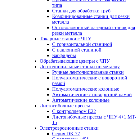
типа
Станки для обработки труб
Комбинированные станки для резки
металла
Оптоволоконный лазерный станок для
резки металла
Токарные станки с ЧПУ
С горизонтальной станиной
С наклонной станиной
Барфидеры
Обрабатывающие центры с ЧПУ
Ленточнопильные станки по металлу
Ручные ленточнопильные станки
Полуавтоматические с поворотной
рамой
Полуавтоматические колонные
Автоматические с поворотной рамой
Автоматические колонные
Листогибочные прессы
С контроллером E22
Листогибочные прессы с ЧПУ 4+1 MT-
15
Электроэрозионные станки
Серия DK 77