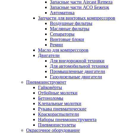
Запасные части Aircast Remeza
Запасные части АСО Бежецк
Автоматика
Запчасти для винтовых компрессоров
Воздушные фильтры
Масляные фильтры
Сепараторы
Винтовые блоки
Ремни
Масло для компрессоров
Двигатели
Для внедорожной техники
Для автомобильной техники
Промышленные двигатели
Газодизельные двигатели
Пневмоинструмент
Гайковёрты
Отбойные молотки
Бетоноломы
Клепальные молотки
Рукава пневматические
Краскораспылители
Наборы пневмоинструмента
Пневмопистолеты
Окрасочное оборудование