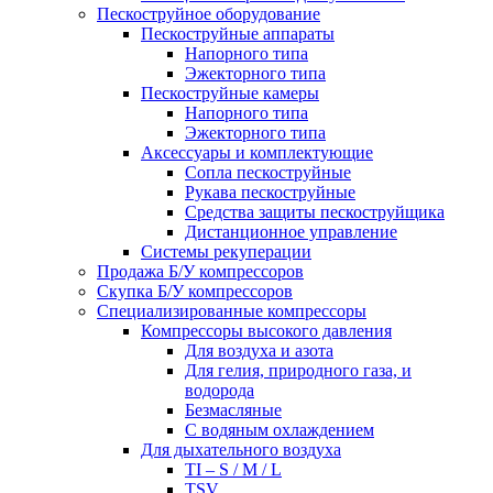
Пескоструйное оборудование
Пескоструйные аппараты
Напорного типа
Эжекторного типа
Пескоструйные камеры
Напорного типа
Эжекторного типа
Аксессуары и комплектующие
Сопла пескоструйные
Рукава пескоструйные
Средства защиты пескоструйщика
Дистанционное управление
Системы рекуперации
Продажа Б/У компрессоров
Скупка Б/У компрессоров
Специализированные компрессоры
Компрессоры высокого давления
Для воздуха и азота
Для гелия, природного газа, и
водорода
Безмасляные
С водяным охлаждением
Для дыхательного воздуха
TI – S / M / L
TSV