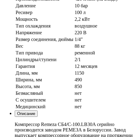
Давление
10 бар
Ресивер
100 л
Мощность
2,2 кВт
Тип охлаждения
воздушное
Напряжение
220 В
Размер соединения, дюймы
1/4"
Вес
88 кг
Тип привода
ременной
Цилиндры/ступени
2/1
Гарантия
12 месяцев
Длина, мм
1150
Ширина, мм
490
Высота, мм
850
Безмасляный
нет
С осушителем
нет
Медицинский
нет
Описание
Компрессор Remeza СБ4/С-100.LB30A серийно
производится заводом РЕМЕЗА в Белоруссии. Завод
выпускает компрессорное оборудование на протяжении