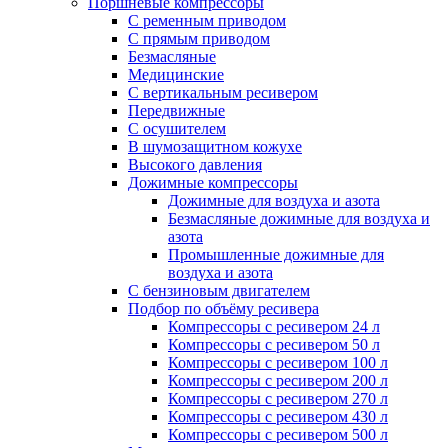
Поршневые компрессоры
С ременным приводом
С прямым приводом
Безмасляные
Медицинские
С вертикальным ресивером
Передвижные
С осушителем
В шумозащитном кожухе
Высокого давления
Дожимные компрессоры
Дожимные для воздуха и азота
Безмасляные дожимные для воздуха и
азота
Промышленные дожимные для
воздуха и азота
С бензиновым двигателем
Подбор по объёму ресивера
Компрессоры с ресивером 24 л
Компрессоры с ресивером 50 л
Компрессоры с ресивером 100 л
Компрессоры с ресивером 200 л
Компрессоры с ресивером 270 л
Компрессоры с ресивером 430 л
Компрессоры с ресивером 500 л