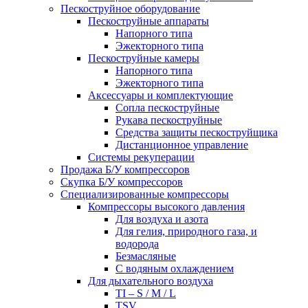
Пескоструйное оборудование
Пескоструйные аппараты
Напорного типа
Эжекторного типа
Пескоструйные камеры
Напорного типа
Эжекторного типа
Аксессуары и комплектующие
Сопла пескоструйные
Рукава пескоструйные
Средства защиты пескоструйщика
Дистанционное управление
Системы рекуперации
Продажа Б/У компрессоров
Скупка Б/У компрессоров
Специализированные компрессоры
Компрессоры высокого давления
Для воздуха и азота
Для гелия, природного газа, и
водорода
Безмасляные
С водяным охлаждением
Для дыхательного воздуха
TI – S / M / L
TSV