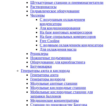
Штукатурные станции и пневмонагнетатели
Растворонасосы
Гидравлическое оборудование
Чиллеры
С воздушным охлаждением
конденсатора
Для кондиционирования
На базе винтовых компрессоров
На базе спиральных компрессоров
Free Cooling
С водяным охлаждением конденсатора
Для охлаждения масла
Рециклеры
Ножничные подъемники
Оборудование для криобластинга
Битумоварки
Генераторы азота и кислорода
Генераторы азота
Генераторы водорода
Модульные азотные станции
Модульные кислородные станции
Мобильные кислородные станции для
заправки баллонов
Медицинские концентраторы
Станции по производству Биогона