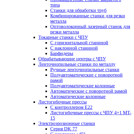
типа
Станки для обработки труб
Комбинированные станки для резки
металла
Оптоволоконный лазерный станок для
резки металла
Токарные станки с ЧПУ
С горизонтальной станиной
С наклонной станиной
Барфидеры
Обрабатывающие центры с ЧПУ
Ленточнопильные станки по металлу
Ручные ленточнопильные станки
Полуавтоматические с поворотной
рамой
Полуавтоматические колонные
Автоматические с поворотной рамой
Автоматические колонные
Листогибочные прессы
С контроллером E22
Листогибочные прессы с ЧПУ 4+1 MT-
15
Электроэрозионные станки
Серия DK 77