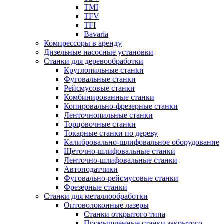
TMI
TFV
TFI
Bavaria
Компрессоры в аренду
Дизельные насосные установки
Станки для деревообработки
Круглопильные станки
Фуговальные станки
Рейсмусовые станки
Комбинированные станки
Копировально-фрезерные станки
Ленточнопильные станки
Торцовочные станки
Токарные станки по дереву
Калибровально-шлифовальное оборудование
Щеточно-шлифовальные станки
Ленточно-шлифовальные станки
Автоподатчики
Фуговально-рейсмусовые станки
Фрезерные станки
Станки для металлообработки
Оптоволоконные лазеры
Станки открытого типа
Промышленные станки закрытого