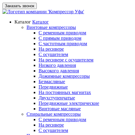
Заказать звонок
Каталог
Каталог
Винтовые компрессоры
С ременным приводом
С прямым приводом
С частотным приводом
На ресивере
С осушителем
На ресивере с осушителем
Низкого давления
Высокого давления
Дожимные компрессоры
Безмасляные
Передвижные
На постоянных магнитах
Двухступенчатые
Передвижные электрические
Винтовые масляные
Спиральные компрессоры
С ременным приводом
На ресивере
С осушителем