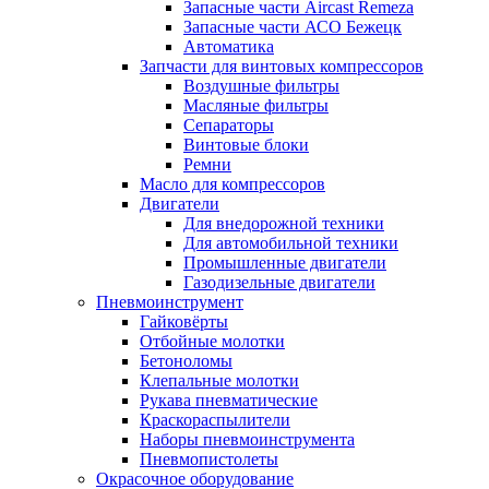
Запасные части Aircast Remeza
Запасные части АСО Бежецк
Автоматика
Запчасти для винтовых компрессоров
Воздушные фильтры
Масляные фильтры
Сепараторы
Винтовые блоки
Ремни
Масло для компрессоров
Двигатели
Для внедорожной техники
Для автомобильной техники
Промышленные двигатели
Газодизельные двигатели
Пневмоинструмент
Гайковёрты
Отбойные молотки
Бетоноломы
Клепальные молотки
Рукава пневматические
Краскораспылители
Наборы пневмоинструмента
Пневмопистолеты
Окрасочное оборудование