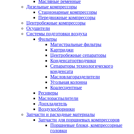
Масляные ременные
Дизельные компрессоры
Стационарные компрессоры
Передвижные компрессоры
Центробежные компрессоры
Осушители
Системы подготовки воздуха
Фильтры
Магистральные фильтры
Картриджи
Центробежные сепараторы
Конденсатоотводчики
Сепараторы технологического
конденсата
Масловлагоразделители
Угольная колонна
Коалесцентные
Ресиверы
Маслораспылители
Доохладитель
Воздухосборники
Запчасти и расходные материалы
Запчасти для поршневых компрессоров
Поршневые блоки, компрессорные
головки