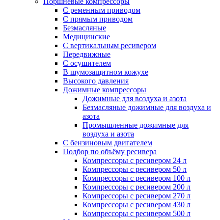
Поршневые компрессоры
С ременным приводом
С прямым приводом
Безмасляные
Медицинские
С вертикальным ресивером
Передвижные
С осушителем
В шумозащитном кожухе
Высокого давления
Дожимные компрессоры
Дожимные для воздуха и азота
Безмасляные дожимные для воздуха и
азота
Промышленные дожимные для
воздуха и азота
С бензиновым двигателем
Подбор по объёму ресивера
Компрессоры с ресивером 24 л
Компрессоры с ресивером 50 л
Компрессоры с ресивером 100 л
Компрессоры с ресивером 200 л
Компрессоры с ресивером 270 л
Компрессоры с ресивером 430 л
Компрессоры с ресивером 500 л