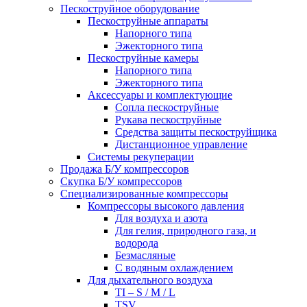
Пескоструйное оборудование
Пескоструйные аппараты
Напорного типа
Эжекторного типа
Пескоструйные камеры
Напорного типа
Эжекторного типа
Аксессуары и комплектующие
Сопла пескоструйные
Рукава пескоструйные
Средства защиты пескоструйщика
Дистанционное управление
Системы рекуперации
Продажа Б/У компрессоров
Скупка Б/У компрессоров
Специализированные компрессоры
Компрессоры высокого давления
Для воздуха и азота
Для гелия, природного газа, и
водорода
Безмасляные
С водяным охлаждением
Для дыхательного воздуха
TI – S / M / L
TSV