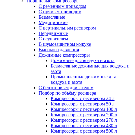
Поршневые компрессоры
С ременным приводом
С прямым приводом
Безмасляные
Медицинские
С вертикальным ресивером
Передвижные
С осушителем
В шумозащитном кожухе
Высокого давления
Дожимные компрессоры
Дожимные для воздуха и азота
Безмасляные дожимные для воздуха и
азота
Промышленные дожимные для
воздуха и азота
С бензиновым двигателем
Подбор по объёму ресивера
Компрессоры с ресивером 24 л
Компрессоры с ресивером 50 л
Компрессоры с ресивером 100 л
Компрессоры с ресивером 200 л
Компрессоры с ресивером 270 л
Компрессоры с ресивером 430 л
Компрессоры с ресивером 500 л