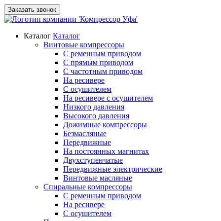
Заказать звонок
Каталог
Каталог
Винтовые компрессоры
С ременным приводом
С прямым приводом
С частотным приводом
На ресивере
С осушителем
На ресивере с осушителем
Низкого давления
Высокого давления
Дожимные компрессоры
Безмасляные
Передвижные
На постоянных магнитах
Двухступенчатые
Передвижные электрические
Винтовые масляные
Спиральные компрессоры
С ременным приводом
На ресивере
С осушителем