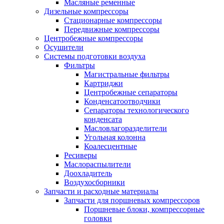
Масляные ременные
Дизельные компрессоры
Стационарные компрессоры
Передвижные компрессоры
Центробежные компрессоры
Осушители
Системы подготовки воздуха
Фильтры
Магистральные фильтры
Картриджи
Центробежные сепараторы
Конденсатоотводчики
Сепараторы технологического
конденсата
Масловлагоразделители
Угольная колонна
Коалесцентные
Ресиверы
Маслораспылители
Доохладитель
Воздухосборники
Запчасти и расходные материалы
Запчасти для поршневых компрессоров
Поршневые блоки, компрессорные
головки