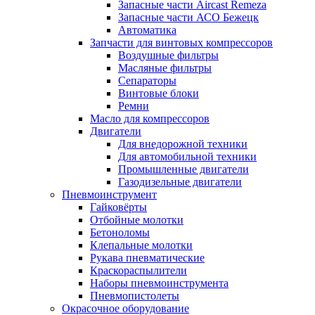
Запасные части Aircast Remeza
Запасные части АСО Бежецк
Автоматика
Запчасти для винтовых компрессоров
Воздушные фильтры
Масляные фильтры
Сепараторы
Винтовые блоки
Ремни
Масло для компрессоров
Двигатели
Для внедорожной техники
Для автомобильной техники
Промышленные двигатели
Газодизельные двигатели
Пневмоинструмент
Гайковёрты
Отбойные молотки
Бетоноломы
Клепальные молотки
Рукава пневматические
Краскораспылители
Наборы пневмоинструмента
Пневмопистолеты
Окрасочное оборудование