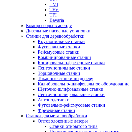
TMI
TFV
TFI
Bavaria
Компрессоры в аренду
Дизельные насосные установки
Станки для деревообработки
Круглопильные станки
Фуговальные станки
Рейсмусовые станки
Комбинированные станки
Копировально-фрезерные станки
Ленточнопильные станки
Торцовочные станки
Токарные станки по дереву
Калибровально-шлифовальное оборудование
Щеточно-шлифовальные станки
Ленточно-шлифовальные станки
Автоподатчики
Фуговально-рейсмусовые станки
Фрезерные станки
Станки для металлообработки
Оптоволоконные лазеры
Станки открытого типа
Промышленные станки закрытого