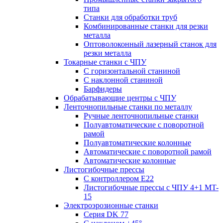
типа
Станки для обработки труб
Комбинированные станки для резки
металла
Оптоволоконный лазерный станок для
резки металла
Токарные станки с ЧПУ
С горизонтальной станиной
С наклонной станиной
Барфидеры
Обрабатывающие центры с ЧПУ
Ленточнопильные станки по металлу
Ручные ленточнопильные станки
Полуавтоматические с поворотной
рамой
Полуавтоматические колонные
Автоматические с поворотной рамой
Автоматические колонные
Листогибочные прессы
С контроллером E22
Листогибочные прессы с ЧПУ 4+1 MT-
15
Электроэрозионные станки
Серия DK 77