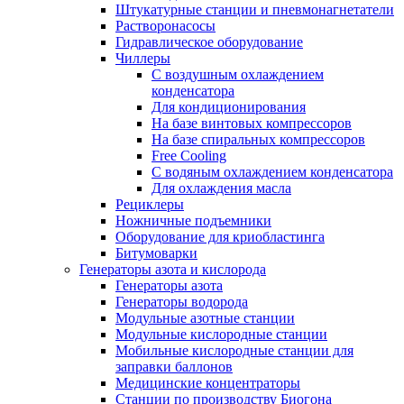
Штукатурные станции и пневмонагнетатели
Растворонасосы
Гидравлическое оборудование
Чиллеры
С воздушным охлаждением
конденсатора
Для кондиционирования
На базе винтовых компрессоров
На базе спиральных компрессоров
Free Cooling
С водяным охлаждением конденсатора
Для охлаждения масла
Рециклеры
Ножничные подъемники
Оборудование для криобластинга
Битумоварки
Генераторы азота и кислорода
Генераторы азота
Генераторы водорода
Модульные азотные станции
Модульные кислородные станции
Мобильные кислородные станции для
заправки баллонов
Медицинские концентраторы
Станции по производству Биогона