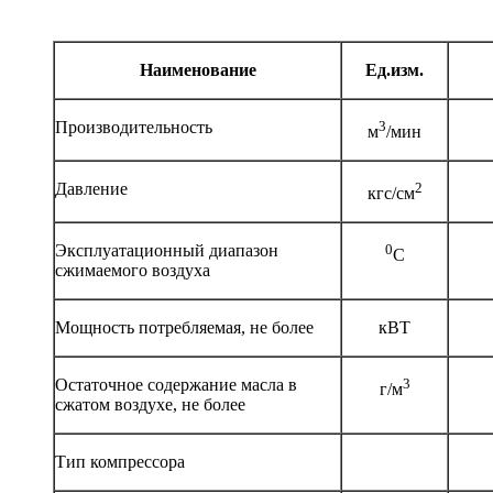
Наименование
Ед.изм.
Производительность
3
м
/мин
Давление
2
кгс/см
Эксплуатационный диапазон
0
С
сжимаемого воздуха
Мощность потребляемая, не более
кВТ
Остаточное содержание масла в
3
г/м
сжатом воздухе, не более
Тип компрессора