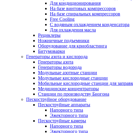
Для кондиционирования
На базе винтовых компрессоров
На базе спиральных компрессоров
Free Cooling
С водяным охлаждением конденсатора
Для охлаждения масла
Рециклеры
Ножничные подъемники
Оборудование для криобластинга
Битумоварки
Генераторы азота и кислорода
Генераторы азота
Генераторы водорода
Модульные азотные станции
Модульные кислородные станции
Мобильные кислородные станции для заправк
Медицинские концентраторы
Станции по производству Биогона
Пескоструйное оборудование
Пескоструйные аппараты
Напорного типа
Эжекторного типа
Пескоструйные камеры
Напорного типа
Эжекторного типа