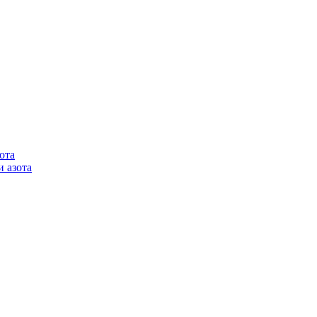
ота
 азота