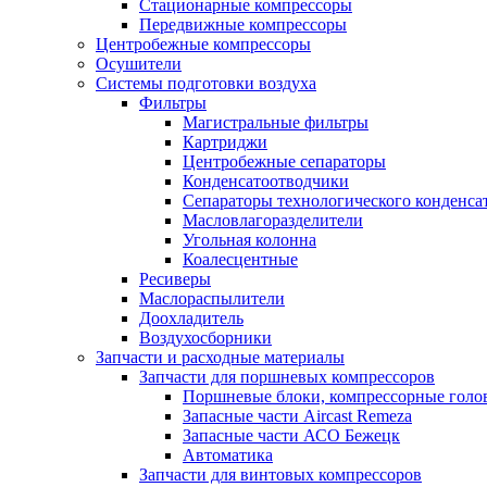
Стационарные компрессоры
Передвижные компрессоры
Центробежные компрессоры
Осушители
Системы подготовки воздуха
Фильтры
Магистральные фильтры
Картриджи
Центробежные сепараторы
Конденсатоотводчики
Сепараторы технологического конденса
Масловлагоразделители
Угольная колонна
Коалесцентные
Ресиверы
Маслораспылители
Доохладитель
Воздухосборники
Запчасти и расходные материалы
Запчасти для поршневых компрессоров
Поршневые блоки, компрессорные голо
Запасные части Aircast Remeza
Запасные части АСО Бежецк
Автоматика
Запчасти для винтовых компрессоров