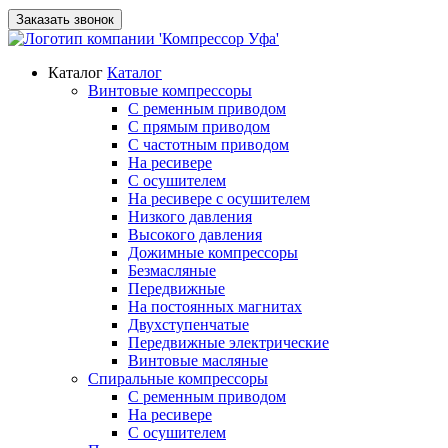
Заказать звонок
Каталог
Каталог
Винтовые компрессоры
С ременным приводом
С прямым приводом
С частотным приводом
На ресивере
С осушителем
На ресивере с осушителем
Низкого давления
Высокого давления
Дожимные компрессоры
Безмасляные
Передвижные
На постоянных магнитах
Двухступенчатые
Передвижные электрические
Винтовые масляные
Спиральные компрессоры
С ременным приводом
На ресивере
С осушителем