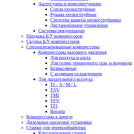
Аксессуары и комплектующие
Сопла пескоструйные
Рукава пескоструйные
Средства защиты пескоструйщика
Дистанционное управление
Системы рекуперации
Продажа Б/У компрессоров
Скупка Б/У компрессоров
Специализированные компрессоры
Компрессоры высокого давления
Для воздуха и азота
Для гелия, природного газа, и водорода
Безмасляные
С водяным охлаждением
Для дыхательного воздуха
TI – S / M / L
TSV
TMI
TFV
TFI
Bavaria
Компрессоры в аренду
Дизельные насосные установки
Станки для деревообработки
Круглопильные станки