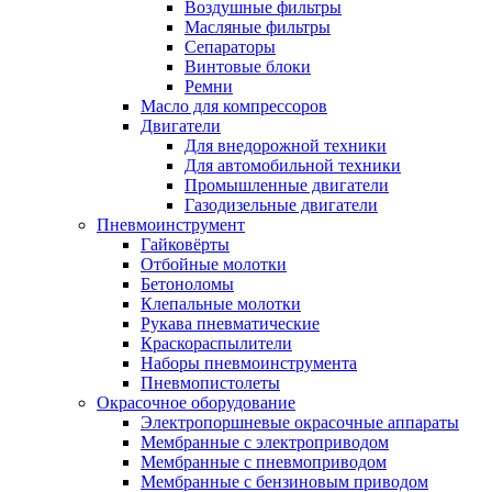
Воздушные фильтры
Масляные фильтры
Сепараторы
Винтовые блоки
Ремни
Масло для компрессоров
Двигатели
Для внедорожной техники
Для автомобильной техники
Промышленные двигатели
Газодизельные двигатели
Пневмоинструмент
Гайковёрты
Отбойные молотки
Бетоноломы
Клепальные молотки
Рукава пневматические
Краскораспылители
Наборы пневмоинструмента
Пневмопистолеты
Окрасочное оборудование
Электропоршневые окрасочные аппараты
Мембранные с электроприводом
Мембранные с пневмоприводом
Мембранные с бензиновым приводом