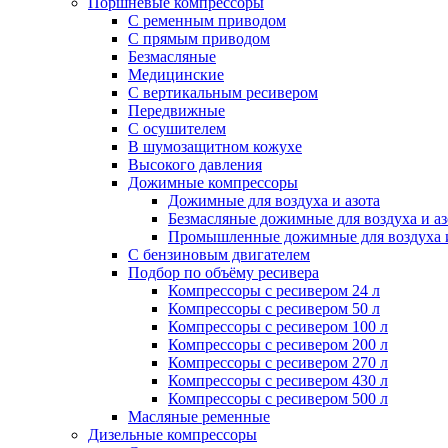
Поршневые компрессоры
С ременным приводом
С прямым приводом
Безмасляные
Медицинские
С вертикальным ресивером
Передвижные
С осушителем
В шумозащитном кожухе
Высокого давления
Дожимные компрессоры
Дожимные для воздуха и азота
Безмасляные дожимные для воздуха и аз
Промышленные дожимные для воздуха и
С бензиновым двигателем
Подбор по объёму ресивера
Компрессоры с ресивером 24 л
Компрессоры с ресивером 50 л
Компрессоры с ресивером 100 л
Компрессоры с ресивером 200 л
Компрессоры с ресивером 270 л
Компрессоры с ресивером 430 л
Компрессоры с ресивером 500 л
Масляные ременные
Дизельные компрессоры