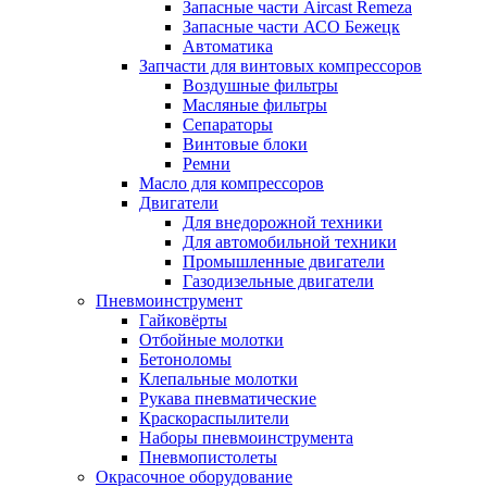
Запасные части Aircast Remeza
Запасные части АСО Бежецк
Автоматика
Запчасти для винтовых компрессоров
Воздушные фильтры
Масляные фильтры
Сепараторы
Винтовые блоки
Ремни
Масло для компрессоров
Двигатели
Для внедорожной техники
Для автомобильной техники
Промышленные двигатели
Газодизельные двигатели
Пневмоинструмент
Гайковёрты
Отбойные молотки
Бетоноломы
Клепальные молотки
Рукава пневматические
Краскораспылители
Наборы пневмоинструмента
Пневмопистолеты
Окрасочное оборудование