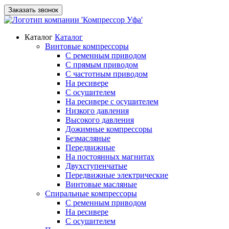
Заказать звонок
Каталог
Каталог
Винтовые компрессоры
С ременным приводом
С прямым приводом
С частотным приводом
На ресивере
С осушителем
На ресивере с осушителем
Низкого давления
Высокого давления
Дожимные компрессоры
Безмасляные
Передвижные
На постоянных магнитах
Двухступенчатые
Передвижные электрические
Винтовые масляные
Спиральные компрессоры
С ременным приводом
На ресивере
С осушителем