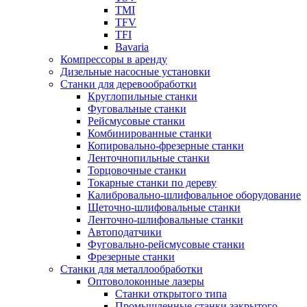
TMI
TFV
TFI
Bavaria
Компрессоры в аренду
Дизельные насосные установки
Станки для деревообработки
Круглопильные станки
Фуговальные станки
Рейсмусовые станки
Комбинированные станки
Копировально-фрезерные станки
Ленточнопильные станки
Торцовочные станки
Токарные станки по дереву
Калибровально-шлифовальное оборудование
Щеточно-шлифовальные станки
Ленточно-шлифовальные станки
Автоподатчики
Фуговально-рейсмусовые станки
Фрезерные станки
Станки для металлообработки
Оптоволоконные лазеры
Станки открытого типа
Промышленные станки закрытого