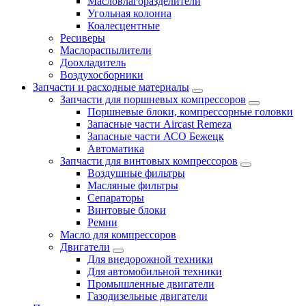
Масловлагоразделители
Угольная колонна
Коалесцентные
Ресиверы
Маслораспылители
Доохладитель
Воздухосборники
Запчасти и расходные материалы
Запчасти для поршневых компрессоров
Поршневые блоки, компрессорные головки
Запасные части Aircast Remeza
Запасные части АСО Бежецк
Автоматика
Запчасти для винтовых компрессоров
Воздушные фильтры
Масляные фильтры
Сепараторы
Винтовые блоки
Ремни
Масло для компрессоров
Двигатели
Для внедорожной техники
Для автомобильной техники
Промышленные двигатели
Газодизельные двигатели