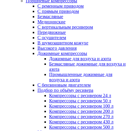
Поршневые компрессоры
С ременным приводом
С прямым приводом
Безмасляные
Медицинские
С вертикальным ресивером
Передвижные
С осушителем
В шумозащитном кожухе
Высокого давления
Дожимные компрессоры
Дожимные для воздуха и азота
Безмасляные дожимные для воздуха и
азота
Промышленные дожимные для
воздуха и азота
С бензиновым двигателем
Подбор по объёму ресивера
Компрессоры с ресивером 24 л
Компрессоры с ресивером 50 л
Компрессоры с ресивером 100 л
Компрессоры с ресивером 200 л
Компрессоры с ресивером 270 л
Компрессоры с ресивером 430 л
Компрессоры с ресивером 500 л