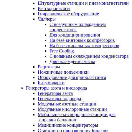
Штукатурные станции и пневмонагнетатели
Растворонасосы
Гидравлическое оборудование
Чиллеры
С воздушным охлаждением
конденсатора
Для кондиционирования
На базе винтовых компрессоров
На базе спиральных компрессоров
Free Cooling
С водяным охлаждением конденсатора
Для охлаждения масла
Рециклеры
Ножничные подъемники
Оборудование для криобластинга
Битумоварки
Генераторы азота и кислорода
Генераторы азота
Генераторы водорода
Модульные азотные станции
Модульные кислородные станции
Мобильные кислородные станции для
заправки баллонов
Медицинские концентраторы
Станции по производству Биогона