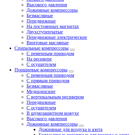
Высокого давления
Дожимные компрессоры
Безмасляные
Передвижные
На постоянных магнитах
Двухступенчатые
Передвижные электрические
Винтовые масляные
Спиральные компрессоры
С ременным приводом
На ресивере
С осушителем
Поршневые компрессоры
С ременным приводом
С прямым приводом
Безмасляные
Медицинские
С вертикальным ресивером
Передвижные
С осушителем
В шумозащитном кожухе
Высокого давления
Дожимные компрессоры
Дожимные для воздуха и азота
Безмасляные дожимные для воздуха и азота