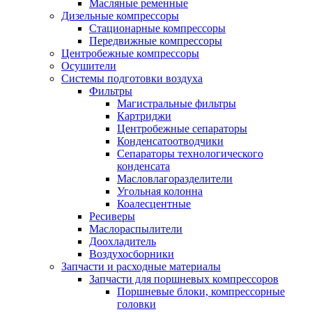
Масляные ременные
Дизельные компрессоры
Стационарные компрессоры
Передвижные компрессоры
Центробежные компрессоры
Осушители
Системы подготовки воздуха
Фильтры
Магистральные фильтры
Картриджи
Центробежные сепараторы
Конденсатоотводчики
Сепараторы технологического
конденсата
Масловлагоразделители
Угольная колонна
Коалесцентные
Ресиверы
Маслораспылители
Доохладитель
Воздухосборники
Запчасти и расходные материалы
Запчасти для поршневых компрессоров
Поршневые блоки, компрессорные
головки