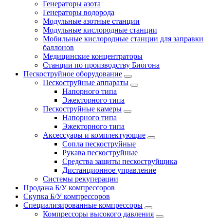
Генераторы азота
Генераторы водорода
Модульные азотные станции
Модульные кислородные станции
Мобильные кислородные станции для заправки
баллонов
Медицинские концентраторы
Станции по производству Биогона
Пескоструйное оборудование
Пескоструйные аппараты
Напорного типа
Эжекторного типа
Пескоструйные камеры
Напорного типа
Эжекторного типа
Аксессуары и комплектующие
Сопла пескоструйные
Рукава пескоструйные
Средства защиты пескоструйщика
Дистанционное управление
Системы рекуперации
Продажа Б/У компрессоров
Скупка Б/У компрессоров
Специализированные компрессоры
Компрессоры высокого давления