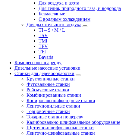
Для воздуха и азота
Для гелия, природного газа, и водорода
Безмасляные
С водяным охлаждением
Для дыхательного воздуха
TI – S / M / L
TSV
TMI
TFV
TFI
Bavaria
Компрессоры в аренду
Дизельные насосные установки
Станки для деревообработки
Круглопильные станки
Фуговальные станки
Рейсмусовые станки
Комбинированные станки
Копировально-фрезерные станки
Ленточнопильные станки
Торцовочные станки
Токарные станки по дереву
Калибровально-шлифовальное оборудование
Щеточно-шлифовальные станки
Ленточно-шлифовальные станки