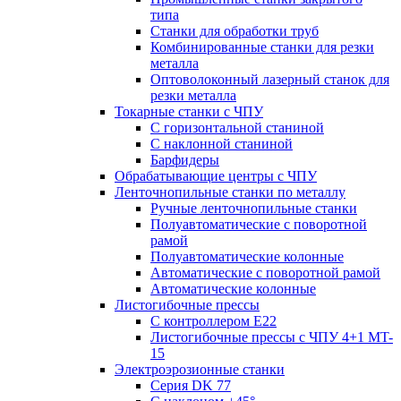
типа
Станки для обработки труб
Комбинированные станки для резки
металла
Оптоволоконный лазерный станок для
резки металла
Токарные станки с ЧПУ
С горизонтальной станиной
С наклонной станиной
Барфидеры
Обрабатывающие центры с ЧПУ
Ленточнопильные станки по металлу
Ручные ленточнопильные станки
Полуавтоматические с поворотной
рамой
Полуавтоматические колонные
Автоматические с поворотной рамой
Автоматические колонные
Листогибочные прессы
С контроллером E22
Листогибочные прессы с ЧПУ 4+1 MT-
15
Электроэрозионные станки
Серия DK 77