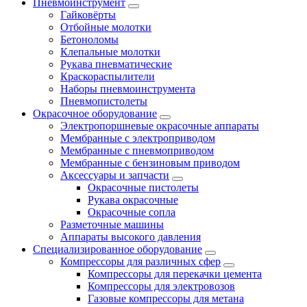
Пневмоинструмент
Гайковёрты
Отбойные молотки
Бетоноломы
Клепальные молотки
Рукава пневматические
Краскораспылители
Наборы пневмоинструмента
Пневмопистолеты
Окрасочное оборудование
Электропоршневые окрасочные аппараты
Мембранные с электроприводом
Мембранные с пневмоприводом
Мембранные с бензиновым приводом
Аксессуары и запчасти
Окрасочные пистолеты
Рукава окрасочные
Окрасочные сопла
Разметочные машины
Аппараты высокого давления
Специализированное оборудование
Компрессоры для различных сфер
Компрессоры для перекачки цемента
Компрессоры для электровозов
Газовые компрессоры для метана