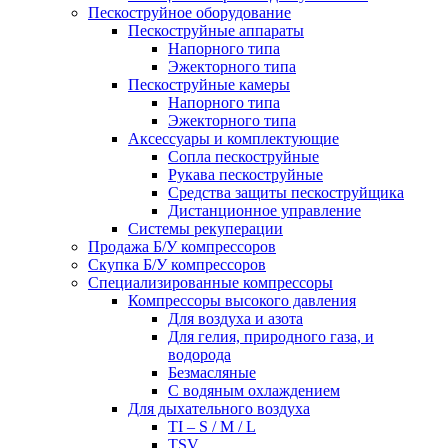
Пескоструйное оборудование
Пескоструйные аппараты
Напорного типа
Эжекторного типа
Пескоструйные камеры
Напорного типа
Эжекторного типа
Аксессуары и комплектующие
Сопла пескоструйные
Рукава пескоструйные
Средства защиты пескоструйщика
Дистанционное управление
Системы рекуперации
Продажа Б/У компрессоров
Скупка Б/У компрессоров
Специализированные компрессоры
Компрессоры высокого давления
Для воздуха и азота
Для гелия, природного газа, и
водорода
Безмасляные
С водяным охлаждением
Для дыхательного воздуха
TI – S / M / L
TSV