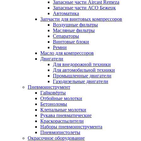
Запасные части Aircast Remeza
Запасные части АСО Бежецк
Автоматика
Запчасти для винтовых компрессоров
Воздушные фильтры
Масляные фильтры
Сепараторы
Винтовые блоки
Ремни
Масло для компрессоров
Двигатели
Для внедорожной техники
Для автомобильной техники
Промышленные двигатели
Газодизельные двигатели
Пневмоинструмент
Гайковёрты
Отбойные молотки
Бетоноломы
Клепальные молотки
Рукава пневматические
Краскораспылители
Наборы пневмоинструмента
Пневмопистолеты
Окрасочное оборудование