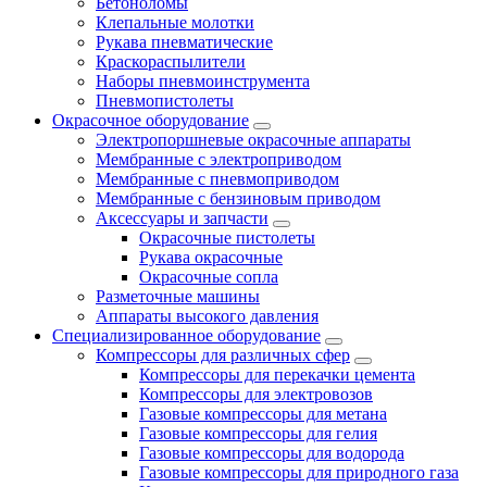
Бетоноломы
Клепальные молотки
Рукава пневматические
Краскораспылители
Наборы пневмоинструмента
Пневмопистолеты
Окрасочное оборудование
Электропоршневые окрасочные аппараты
Мембранные с электроприводом
Мембранные с пневмоприводом
Мембранные с бензиновым приводом
Аксессуары и запчасти
Окрасочные пистолеты
Рукава окрасочные
Окрасочные сопла
Разметочные машины
Аппараты высокого давления
Специализированное оборудование
Компрессоры для различных сфер
Компрессоры для перекачки цемента
Компрессоры для электровозов
Газовые компрессоры для метана
Газовые компрессоры для гелия
Газовые компрессоры для водорода
Газовые компрессоры для природного газа