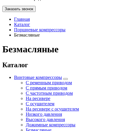
Заказать звонок
Главная
Каталог
Поршневые компрессоры
Безмасляные
Безмасляные
Каталог
Винтовые компрессоры
С ременным приводом
С прямым приводом
С частотным приводом
На ресивере
С осушителем
На ресивере с осушителем
Низкого давления
Высокого давления
Дожимные компрессоры
Безмасляные