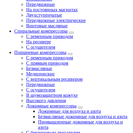
Передвижные
На постоянных магнитах
Двухступенчатые
Передвижные электрические
Винтовые масляные
Спиральные компрессоры
С ременным приводом
На ресивере
С осушителем
Поршневые компрессоры
С ременным приводом
С прямым приводом
Безмасляные
Медицинские
С вертикальным ресивером
Передвижные
С осушителем
В шумозащитном кожухе
Высокого давления
Дожимные компрессоры
Дожимные для воздуха и азота
Безмасляные дожимные для воздуха и азота
Промышленные дожимные для воздуха и
азота
С бензиновым двигателем