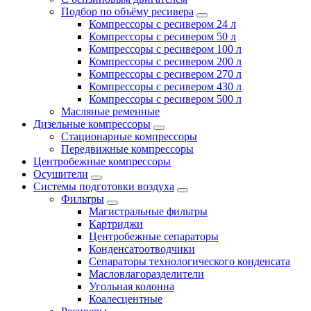
Подбор по объёму ресивера
Компрессоры с ресивером 24 л
Компрессоры с ресивером 50 л
Компрессоры с ресивером 100 л
Компрессоры с ресивером 200 л
Компрессоры с ресивером 270 л
Компрессоры с ресивером 430 л
Компрессоры с ресивером 500 л
Масляные ременные
Дизельные компрессоры
Стационарные компрессоры
Передвижные компрессоры
Центробежные компрессоры
Осушители
Системы подготовки воздуха
Фильтры
Магистральные фильтры
Картриджи
Центробежные сепараторы
Конденсатоотводчики
Сепараторы технологического конденсата
Масловлагоразделители
Угольная колонна
Коалесцентные