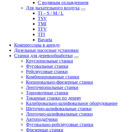
С водяным охлаждением
Для дыхательного воздуха
TI – S / M / L
TSV
TMI
TFV
TFI
Bavaria
Компрессоры в аренду
Дизельные насосные установки
Станки для деревообработки
Круглопильные станки
Фуговальные станки
Рейсмусовые станки
Комбинированные станки
Копировально-фрезерные станки
Ленточнопильные станки
Торцовочные станки
Токарные станки по дереву
Калибровально-шлифовальное оборудование
Щеточно-шлифовальные станки
Ленточно-шлифовальные станки
Автоподатчики
Фуговально-рейсмусовые станки
Фрезерные станки