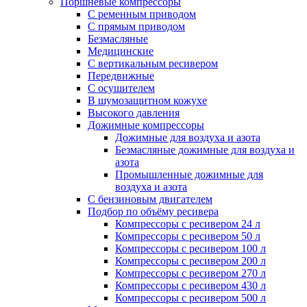
Поршневые компрессоры
С ременным приводом
С прямым приводом
Безмасляные
Медицинские
С вертикальным ресивером
Передвижные
С осушителем
В шумозащитном кожухе
Высокого давления
Дожимные компрессоры
Дожимные для воздуха и азота
Безмасляные дожимные для воздуха и
азота
Промышленные дожимные для
воздуха и азота
С бензиновым двигателем
Подбор по объёму ресивера
Компрессоры с ресивером 24 л
Компрессоры с ресивером 50 л
Компрессоры с ресивером 100 л
Компрессоры с ресивером 200 л
Компрессоры с ресивером 270 л
Компрессоры с ресивером 430 л
Компрессоры с ресивером 500 л