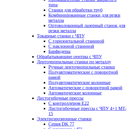
типа
Станки для обработки труб
Комбинированные станки для резки
металла
Оптоволоконный лазерный станок для
резки металла
Токарные станки с ЧПУ
С горизонтальной станиной
С наклонной станиной
Барфидеры
Обрабатывающие центры с ЧПУ
Ленточнопильные станки по металлу
Ручные ленточнопильные станки
Полуавтоматические с поворотной
рамой
Полуавтоматические колонные
Автоматические с поворотной рамой
Автоматические колонные
Листогибочные прессы
С контроллером E22
Листогибочные прессы с ЧПУ 4+1 MT-
15
Электроэрозионные станки
Серия DK 77