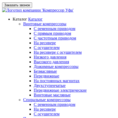
Заказать звонок
Каталог
Каталог
Винтовые компрессоры
С ременным приводом
С прямым приводом
С частотным приводом
На ресивере
С осушителем
На ресивере с осушителем
Низкого давления
Высокого давления
Дожимные компрессоры
Безмасляные
Передвижные
На постоянных магнитах
Двухступенчатые
Передвижные электрические
Винтовые масляные
Спиральные компрессоры
С ременным приводом
На ресивере
С осушителем