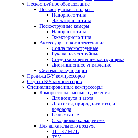
Пескоструйное оборудование
Пескоструйные аппараты
Напорного типа
Эжекторного типа
Пескоструйные камеры
Напорного типа
Эжекторного типа
Аксессуары и комплектующие
Сопла пескоструйные
Рукава пескоструйные
Средства защиты пескоструйщика
Дистанционное управление
Системы рекуперации
Продажа Б/У компрессоров
Скупка Б/У компрессоров
Специализированные компрессоры
Компрессоры высокого давления
Для воздуха и азота
Для гелия, природного газа, и
водорода
Безмасляные
С водяным охлаждением
Для дыхательного воздуха
TI – S / M / L
TSV