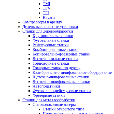
TMI
TFV
TFI
Bavaria
Компрессоры в аренду
Дизельные насосные установки
Станки для деревообработки
Круглопильные станки
Фуговальные станки
Рейсмусовые станки
Комбинированные станки
Копировально-фрезерные станки
Ленточнопильные станки
Торцовочные станки
Токарные станки по дереву
Калибровально-шлифовальное оборудование
Щеточно-шлифовальные станки
Ленточно-шлифовальные станки
Автоподатчики
Фуговально-рейсмусовые станки
Фрезерные станки
Станки для металлообработки
Оптоволоконные лазеры
Станки открытого типа
Промышленные станки закрытого