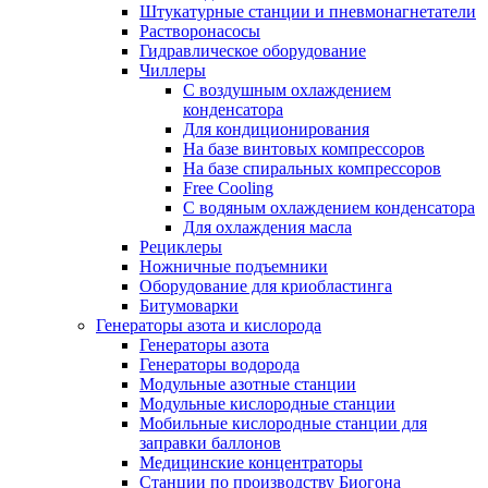
Штукатурные станции и пневмонагнетатели
Растворонасосы
Гидравлическое оборудование
Чиллеры
С воздушным охлаждением
конденсатора
Для кондиционирования
На базе винтовых компрессоров
На базе спиральных компрессоров
Free Cooling
С водяным охлаждением конденсатора
Для охлаждения масла
Рециклеры
Ножничные подъемники
Оборудование для криобластинга
Битумоварки
Генераторы азота и кислорода
Генераторы азота
Генераторы водорода
Модульные азотные станции
Модульные кислородные станции
Мобильные кислородные станции для
заправки баллонов
Медицинские концентраторы
Станции по производству Биогона