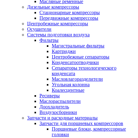
Масляные ременные
Дизельные компрессоры
Стационарные компрессоры
Передвижные компрессоры
Центробежные компрессоры
Осушители
Системы подготовки воздуха
Фильтры
Магистральные фильтры
Картриджи
Центробежные сепараторы
Конденсатоотводчики
Сепараторы технологического
конденсата
Масловлагоразделители
Угольная колонна
Коалесцентные
Ресиверы
Маслораспылители
Доохладитель
Воздухосборники
Запчасти и расходные материалы
Запчасти для поршневых компрессоров
Поршневые блоки, компрессорные
головки