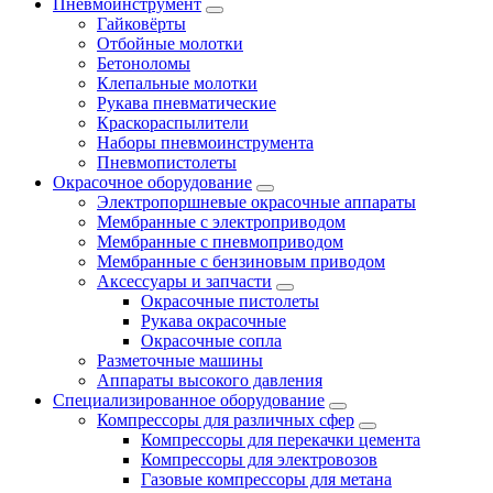
Пневмоинструмент
Гайковёрты
Отбойные молотки
Бетоноломы
Клепальные молотки
Рукава пневматические
Краскораспылители
Наборы пневмоинструмента
Пневмопистолеты
Окрасочное оборудование
Электропоршневые окрасочные аппараты
Мембранные с электроприводом
Мембранные с пневмоприводом
Мембранные с бензиновым приводом
Аксессуары и запчасти
Окрасочные пистолеты
Рукава окрасочные
Окрасочные сопла
Разметочные машины
Аппараты высокого давления
Специализированное оборудование
Компрессоры для различных сфер
Компрессоры для перекачки цемента
Компрессоры для электровозов
Газовые компрессоры для метана