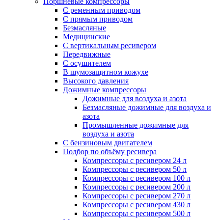
Поршневые компрессоры
С ременным приводом
С прямым приводом
Безмасляные
Медицинские
С вертикальным ресивером
Передвижные
С осушителем
В шумозащитном кожухе
Высокого давления
Дожимные компрессоры
Дожимные для воздуха и азота
Безмасляные дожимные для воздуха и
азота
Промышленные дожимные для
воздуха и азота
С бензиновым двигателем
Подбор по объёму ресивера
Компрессоры с ресивером 24 л
Компрессоры с ресивером 50 л
Компрессоры с ресивером 100 л
Компрессоры с ресивером 200 л
Компрессоры с ресивером 270 л
Компрессоры с ресивером 430 л
Компрессоры с ресивером 500 л