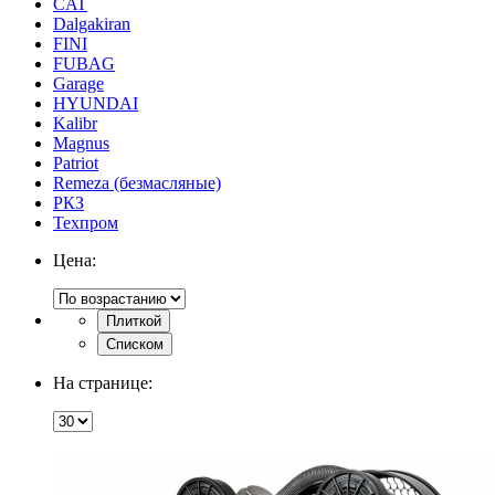
CAT
Dalgakiran
FINI
FUBAG
Garage
HYUNDAI
Kalibr
Magnus
Patriot
Remeza (безмасляные)
РКЗ
Техпром
Цена:
Плиткой
Списком
На странице: