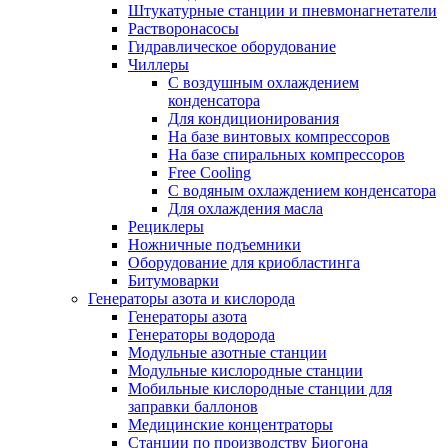
Штукатурные станции и пневмонагнетатели
Растворонасосы
Гидравлическое оборудование
Чиллеры
С воздушным охлаждением
конденсатора
Для кондиционирования
На базе винтовых компрессоров
На базе спиральных компрессоров
Free Cooling
С водяным охлаждением конденсатора
Для охлаждения масла
Рециклеры
Ножничные подъемники
Оборудование для криобластинга
Битумоварки
Генераторы азота и кислорода
Генераторы азота
Генераторы водорода
Модульные азотные станции
Модульные кислородные станции
Мобильные кислородные станции для
заправки баллонов
Медицинские концентраторы
Станции по производству Биогона