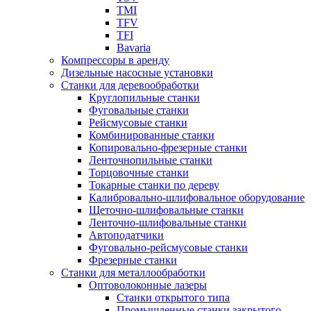
TMI
TFV
TFI
Bavaria
Компрессоры в аренду
Дизельные насосные установки
Станки для деревообработки
Круглопильные станки
Фуговальные станки
Рейсмусовые станки
Комбинированные станки
Копировально-фрезерные станки
Ленточнопильные станки
Торцовочные станки
Токарные станки по дереву
Калибровально-шлифовальное оборудование
Щеточно-шлифовальные станки
Ленточно-шлифовальные станки
Автоподатчики
Фуговально-рейсмусовые станки
Фрезерные станки
Станки для металлообработки
Оптоволоконные лазеры
Станки открытого типа
Промышленные станки закрытого