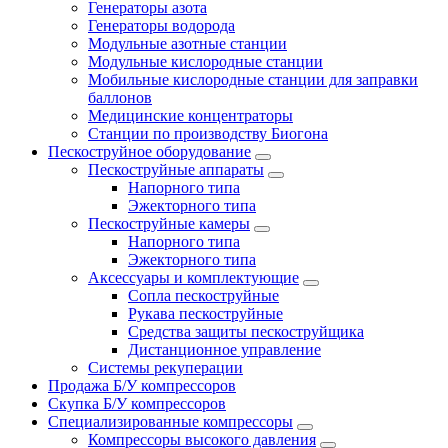
Генераторы азота
Генераторы водорода
Модульные азотные станции
Модульные кислородные станции
Мобильные кислородные станции для заправки
баллонов
Медицинские концентраторы
Станции по производству Биогона
Пескоструйное оборудование
Пескоструйные аппараты
Напорного типа
Эжекторного типа
Пескоструйные камеры
Напорного типа
Эжекторного типа
Аксессуары и комплектующие
Сопла пескоструйные
Рукава пескоструйные
Средства защиты пескоструйщика
Дистанционное управление
Системы рекуперации
Продажа Б/У компрессоров
Скупка Б/У компрессоров
Специализированные компрессоры
Компрессоры высокого давления