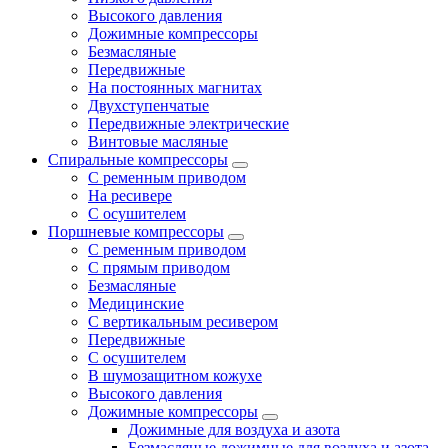
Высокого давления
Дожимные компрессоры
Безмасляные
Передвижные
На постоянных магнитах
Двухступенчатые
Передвижные электрические
Винтовые масляные
Спиральные компрессоры
С ременным приводом
На ресивере
С осушителем
Поршневые компрессоры
С ременным приводом
С прямым приводом
Безмасляные
Медицинские
С вертикальным ресивером
Передвижные
С осушителем
В шумозащитном кожухе
Высокого давления
Дожимные компрессоры
Дожимные для воздуха и азота
Безмасляные дожимные для воздуха и азота