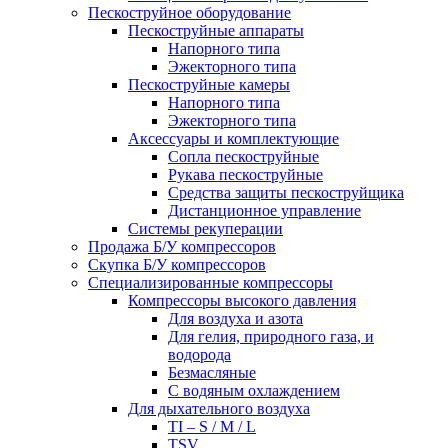
Пескоструйное оборудование
Пескоструйные аппараты
Напорного типа
Эжекторного типа
Пескоструйные камеры
Напорного типа
Эжекторного типа
Аксессуары и комплектующие
Сопла пескоструйные
Рукава пескоструйные
Средства защиты пескоструйщика
Дистанционное управление
Системы рекуперации
Продажа Б/У компрессоров
Скупка Б/У компрессоров
Специализированные компрессоры
Компрессоры высокого давления
Для воздуха и азота
Для гелия, природного газа, и
водорода
Безмасляные
С водяным охлаждением
Для дыхательного воздуха
TI – S / M / L
TSV