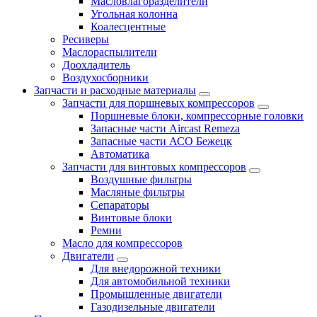
Масловлагоразделители
Угольная колонна
Коалесцентные
Ресиверы
Маслораспылители
Доохладитель
Воздухосборники
Запчасти и расходные материалы
Запчасти для поршневых компрессоров
Поршневые блоки, компрессорные головки
Запасные части Aircast Remeza
Запасные части АСО Бежецк
Автоматика
Запчасти для винтовых компрессоров
Воздушные фильтры
Масляные фильтры
Сепараторы
Винтовые блоки
Ремни
Масло для компрессоров
Двигатели
Для внедорожной техники
Для автомобильной техники
Промышленные двигатели
Газодизельные двигатели