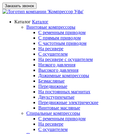
Заказать звонок
Каталог
Каталог
Винтовые компрессоры
С ременным приводом
С прямым приводом
С частотным приводом
На ресивере
С осушителем
На ресивере с осушителем
Низкого давления
Высокого давления
Дожимные компрессоры
Безмасляные
Передвижные
На постоянных магнитах
Двухступенчатые
Передвижные электрические
Винтовые масляные
Спиральные компрессоры
С ременным приводом
На ресивере
С осушителем