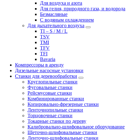
Для воздуха и азота
Для гелия, природного газа, и водорода
Безмасляные
С водяным охлаждением
Для дыхательного воздуха
TI – S / M / L
TSV
TMI
TFV
TFI
Bavaria
Компрессоры в аренду
Дизельные насосные установки
Станки для деревообработки
Круглопильные станки
Фуговальные станки
Рейсмусовые станки
Комбинированные станки
Копировально-фрезерные станки
Ленточнопильные станки
Торцовочные станки
Токарные станки по дереву
Калибровально-шлифовальное оборудование
Щеточно-шлифовальные станки
Ленточно-шлифовальные станки