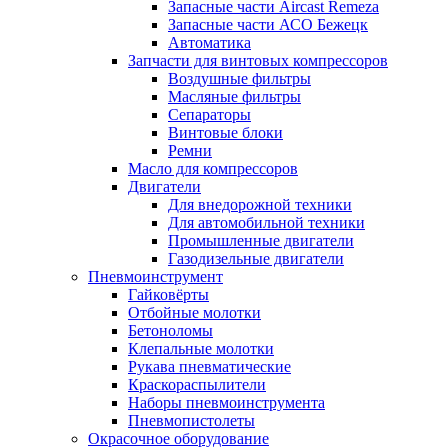
Запасные части Aircast Remeza
Запасные части АСО Бежецк
Автоматика
Запчасти для винтовых компрессоров
Воздушные фильтры
Масляные фильтры
Сепараторы
Винтовые блоки
Ремни
Масло для компрессоров
Двигатели
Для внедорожной техники
Для автомобильной техники
Промышленные двигатели
Газодизельные двигатели
Пневмоинструмент
Гайковёрты
Отбойные молотки
Бетоноломы
Клепальные молотки
Рукава пневматические
Краскораспылители
Наборы пневмоинструмента
Пневмопистолеты
Окрасочное оборудование