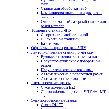
типа
Станки для обработки труб
Комбинированные станки для резки
металла
Оптоволоконный лазерный станок для
резки металла
Токарные станки с ЧПУ
С горизонтальной станиной
С наклонной станиной
Барфидеры
Обрабатывающие центры с ЧПУ
Ленточнопильные станки по металлу
Ручные ленточнопильные станки
Полуавтоматические с поворотной
рамой
Полуавтоматические колонные
Автоматические с поворотной рамой
Автоматические колонные
Листогибочные прессы
С контроллером E22
Листогибочные прессы с ЧПУ 4+1 MT-
15
Электроэрозионные станки
Серия DK 77